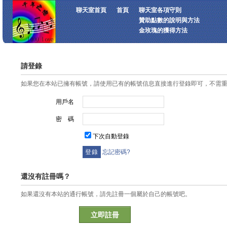
聊天室首頁
首頁
聊天室各項守則
贊助點數的說明與方法
金玫瑰的獲得方法
請登錄
如果您在本站已擁有帳號，請使用已有的帳號信息直接進行登錄即可，不需
用戶名
密 碼
下次自動登錄
忘記密碼?
還沒有註冊嗎？
如果還沒有本站的通行帳號，請先註冊一個屬於自己的帳號吧。
立即註冊