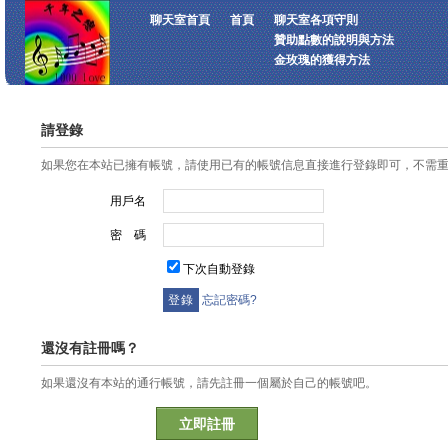
聊天室首頁
首頁
聊天室各項守則
贊助點數的說明與方法
金玫瑰的獲得方法
請登錄
如果您在本站已擁有帳號，請使用已有的帳號信息直接進行登錄即可，不需
用戶名
密 碼
下次自動登錄
忘記密碼?
還沒有註冊嗎？
如果還沒有本站的通行帳號，請先註冊一個屬於自己的帳號吧。
立即註冊