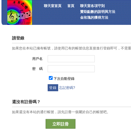
聊天室首頁
首頁
聊天室各項守則
贊助點數的說明與方法
金玫瑰的獲得方法
請登錄
如果您在本站已擁有帳號，請使用已有的帳號信息直接進行登錄即可，不需
用戶名
密 碼
下次自動登錄
忘記密碼?
還沒有註冊嗎？
如果還沒有本站的通行帳號，請先註冊一個屬於自己的帳號吧。
立即註冊