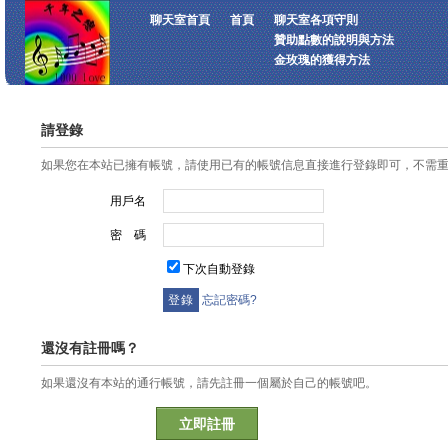
聊天室首頁
首頁
聊天室各項守則
贊助點數的說明與方法
金玫瑰的獲得方法
請登錄
如果您在本站已擁有帳號，請使用已有的帳號信息直接進行登錄即可，不需
用戶名
密 碼
下次自動登錄
忘記密碼?
還沒有註冊嗎？
如果還沒有本站的通行帳號，請先註冊一個屬於自己的帳號吧。
立即註冊