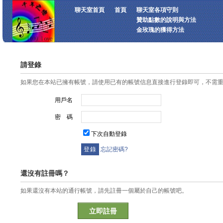
聊天室首頁
首頁
聊天室各項守則
贊助點數的說明與方法
金玫瑰的獲得方法
請登錄
如果您在本站已擁有帳號，請使用已有的帳號信息直接進行登錄即可，不需
用戶名
密 碼
下次自動登錄
忘記密碼?
還沒有註冊嗎？
如果還沒有本站的通行帳號，請先註冊一個屬於自己的帳號吧。
立即註冊