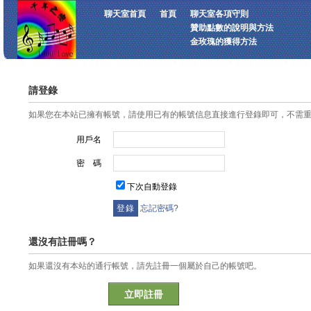
聊天室首頁
首頁
聊天室各項守則
贊助點數的說明與方法
金玫瑰的獲得方法
請登錄
如果您在本站已擁有帳號，請使用已有的帳號信息直接進行登錄即可，不需
用戶名
密 碼
下次自動登錄
忘記密碼?
還沒有註冊嗎？
如果還沒有本站的通行帳號，請先註冊一個屬於自己的帳號吧。
立即註冊