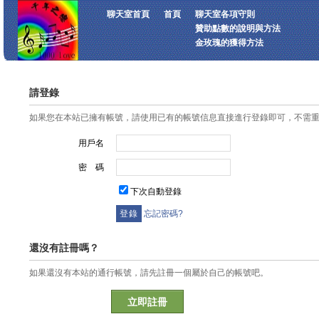
聊天室首頁
首頁
聊天室各項守則
贊助點數的說明與方法
金玫瑰的獲得方法
請登錄
如果您在本站已擁有帳號，請使用已有的帳號信息直接進行登錄即可，不需
用戶名
密 碼
下次自動登錄
忘記密碼?
還沒有註冊嗎？
如果還沒有本站的通行帳號，請先註冊一個屬於自己的帳號吧。
立即註冊