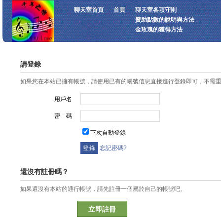
聊天室首頁
首頁
聊天室各項守則
贊助點數的說明與方法
金玫瑰的獲得方法
請登錄
如果您在本站已擁有帳號，請使用已有的帳號信息直接進行登錄即可，不需
用戶名
密 碼
下次自動登錄
忘記密碼?
還沒有註冊嗎？
如果還沒有本站的通行帳號，請先註冊一個屬於自己的帳號吧。
立即註冊