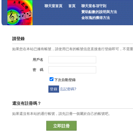
聊天室首頁
首頁
聊天室各項守則
贊助點數的說明與方法
金玫瑰的獲得方法
請登錄
如果您在本站已擁有帳號，請使用已有的帳號信息直接進行登錄即可，不需
用戶名
密 碼
下次自動登錄
忘記密碼?
還沒有註冊嗎？
如果還沒有本站的通行帳號，請先註冊一個屬於自己的帳號吧。
立即註冊