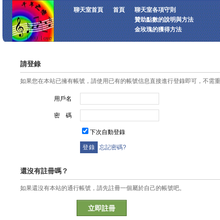
聊天室首頁
首頁
聊天室各項守則
贊助點數的說明與方法
金玫瑰的獲得方法
請登錄
如果您在本站已擁有帳號，請使用已有的帳號信息直接進行登錄即可，不需
用戶名
密 碼
下次自動登錄
忘記密碼?
還沒有註冊嗎？
如果還沒有本站的通行帳號，請先註冊一個屬於自己的帳號吧。
立即註冊