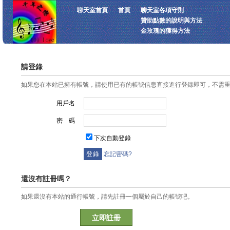
聊天室首頁
首頁
聊天室各項守則
贊助點數的說明與方法
金玫瑰的獲得方法
請登錄
如果您在本站已擁有帳號，請使用已有的帳號信息直接進行登錄即可，不需
用戶名
密 碼
下次自動登錄
忘記密碼?
還沒有註冊嗎？
如果還沒有本站的通行帳號，請先註冊一個屬於自己的帳號吧。
立即註冊