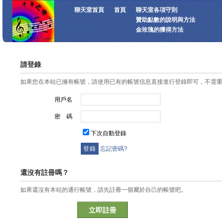
聊天室首頁
首頁
聊天室各項守則
贊助點數的說明與方法
金玫瑰的獲得方法
請登錄
如果您在本站已擁有帳號，請使用已有的帳號信息直接進行登錄即可，不需
用戶名
密 碼
下次自動登錄
忘記密碼?
還沒有註冊嗎？
如果還沒有本站的通行帳號，請先註冊一個屬於自己的帳號吧。
立即註冊