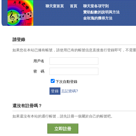
聊天室首頁
首頁
聊天室各項守則
贊助點數的說明與方法
金玫瑰的獲得方法
請登錄
如果您在本站已擁有帳號，請使用已有的帳號信息直接進行登錄即可，不需
用戶名
密 碼
下次自動登錄
忘記密碼?
還沒有註冊嗎？
如果還沒有本站的通行帳號，請先註冊一個屬於自己的帳號吧。
立即註冊