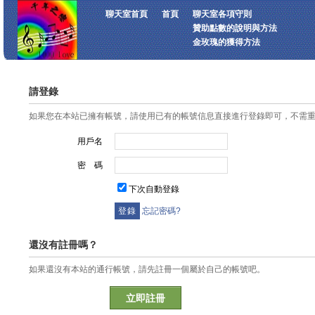
聊天室首頁
首頁
聊天室各項守則
贊助點數的說明與方法
金玫瑰的獲得方法
請登錄
如果您在本站已擁有帳號，請使用已有的帳號信息直接進行登錄即可，不需
用戶名
密 碼
下次自動登錄
忘記密碼?
還沒有註冊嗎？
如果還沒有本站的通行帳號，請先註冊一個屬於自己的帳號吧。
立即註冊