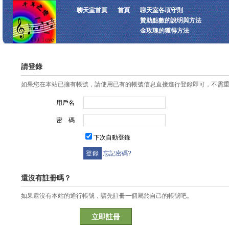
聊天室首頁
首頁
聊天室各項守則
贊助點數的說明與方法
金玫瑰的獲得方法
請登錄
如果您在本站已擁有帳號，請使用已有的帳號信息直接進行登錄即可，不需
用戶名
密 碼
下次自動登錄
忘記密碼?
還沒有註冊嗎？
如果還沒有本站的通行帳號，請先註冊一個屬於自己的帳號吧。
立即註冊