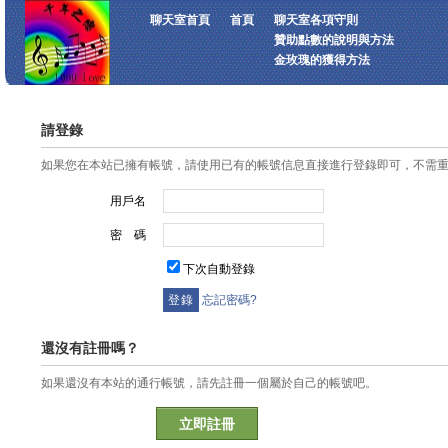
聊天室首頁
首頁
聊天室各項守則
贊助點數的說明與方法
金玫瑰的獲得方法
請登錄
如果您在本站已擁有帳號，請使用已有的帳號信息直接進行登錄即可，不需
用戶名
密 碼
下次自動登錄
忘記密碼?
還沒有註冊嗎？
如果還沒有本站的通行帳號，請先註冊一個屬於自己的帳號吧。
立即註冊