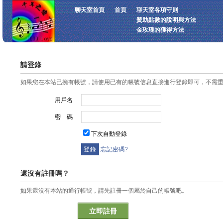
聊天室首頁
首頁
聊天室各項守則
贊助點數的說明與方法
金玫瑰的獲得方法
請登錄
如果您在本站已擁有帳號，請使用已有的帳號信息直接進行登錄即可，不需
用戶名
密 碼
下次自動登錄
忘記密碼?
還沒有註冊嗎？
如果還沒有本站的通行帳號，請先註冊一個屬於自己的帳號吧。
立即註冊