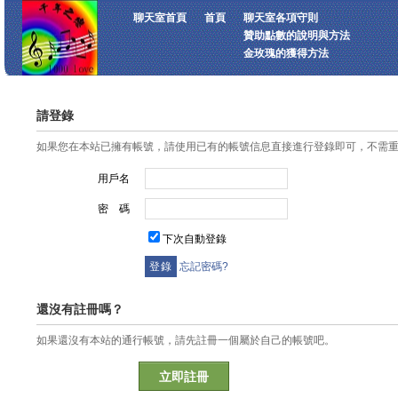
聊天室首頁
首頁
聊天室各項守則
贊助點數的說明與方法
金玫瑰的獲得方法
請登錄
如果您在本站已擁有帳號，請使用已有的帳號信息直接進行登錄即可，不需
用戶名
密 碼
下次自動登錄
忘記密碼?
還沒有註冊嗎？
如果還沒有本站的通行帳號，請先註冊一個屬於自己的帳號吧。
立即註冊