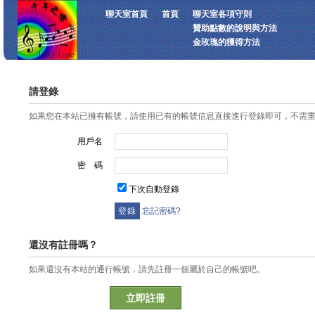
聊天室首頁
首頁
聊天室各項守則
贊助點數的說明與方法
金玫瑰的獲得方法
請登錄
如果您在本站已擁有帳號，請使用已有的帳號信息直接進行登錄即可，不需
用戶名
密 碼
下次自動登錄
忘記密碼?
還沒有註冊嗎？
如果還沒有本站的通行帳號，請先註冊一個屬於自己的帳號吧。
立即註冊