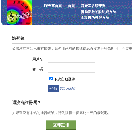
聊天室首頁
首頁
聊天室各項守則
贊助點數的說明與方法
金玫瑰的獲得方法
請登錄
如果您在本站已擁有帳號，請使用已有的帳號信息直接進行登錄即可，不需
用戶名
密 碼
下次自動登錄
忘記密碼?
還沒有註冊嗎？
如果還沒有本站的通行帳號，請先註冊一個屬於自己的帳號吧。
立即註冊