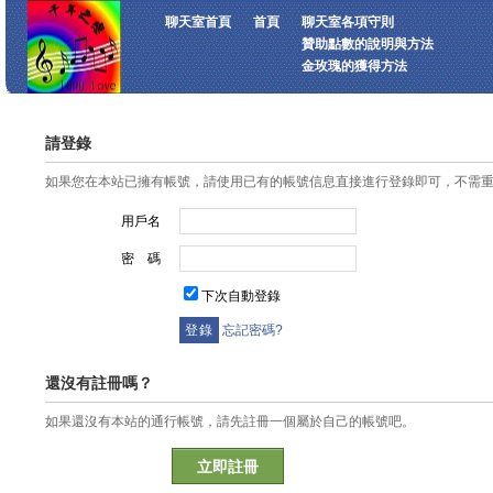
聊天室首頁
首頁
聊天室各項守則
贊助點數的說明與方法
金玫瑰的獲得方法
請登錄
如果您在本站已擁有帳號，請使用已有的帳號信息直接進行登錄即可，不需
用戶名
密 碼
下次自動登錄
忘記密碼?
還沒有註冊嗎？
如果還沒有本站的通行帳號，請先註冊一個屬於自己的帳號吧。
立即註冊