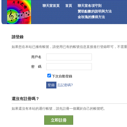
聊天室首頁
首頁
聊天室各項守則
贊助點數的說明與方法
金玫瑰的獲得方法
請登錄
如果您在本站已擁有帳號，請使用已有的帳號信息直接進行登錄即可，不需
用戶名
密 碼
下次自動登錄
忘記密碼?
還沒有註冊嗎？
如果還沒有本站的通行帳號，請先註冊一個屬於自己的帳號吧。
立即註冊