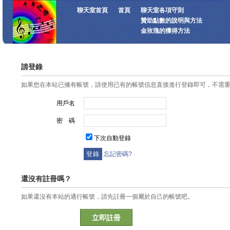
聊天室首頁
首頁
聊天室各項守則
贊助點數的說明與方法
金玫瑰的獲得方法
請登錄
如果您在本站已擁有帳號，請使用已有的帳號信息直接進行登錄即可，不需
用戶名
密 碼
下次自動登錄
忘記密碼?
還沒有註冊嗎？
如果還沒有本站的通行帳號，請先註冊一個屬於自己的帳號吧。
立即註冊