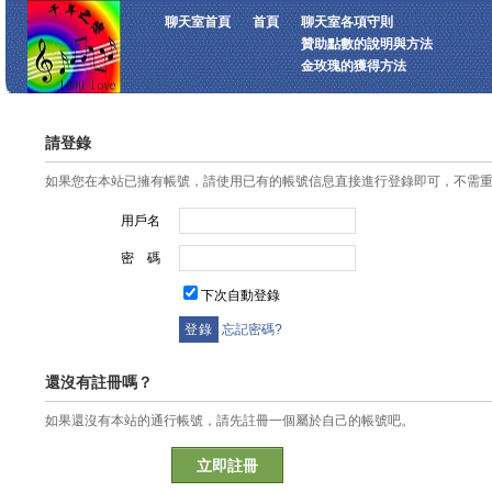
聊天室首頁
首頁
聊天室各項守則
贊助點數的說明與方法
金玫瑰的獲得方法
請登錄
如果您在本站已擁有帳號，請使用已有的帳號信息直接進行登錄即可，不需
用戶名
密 碼
下次自動登錄
忘記密碼?
還沒有註冊嗎？
如果還沒有本站的通行帳號，請先註冊一個屬於自己的帳號吧。
立即註冊