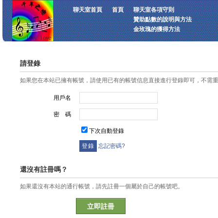
聊天室首頁
首頁
聊天室各項守則
贊助點數的說明與方法
金玫瑰的獲得方法
請登錄
如果您在本站已擁有帳號，請使用已有的帳號信息直接進行登錄即可，不需
用戶名
密 碼
下次自動登錄
忘記密碼?
還沒有註冊嗎？
如果還沒有本站的通行帳號，請先註冊一個屬於自己的帳號吧。
立即註冊