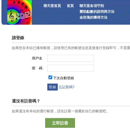
聊天室首頁
首頁
聊天室各項守則
贊助點數的說明與方法
金玫瑰的獲得方法
請登錄
如果您在本站已擁有帳號，請使用已有的帳號信息直接進行登錄即可，不需
用戶名
密 碼
下次自動登錄
忘記密碼?
還沒有註冊嗎？
如果還沒有本站的通行帳號，請先註冊一個屬於自己的帳號吧。
立即註冊