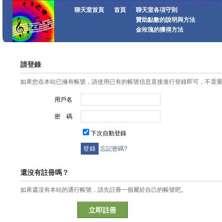
聊天室首頁
首頁
聊天室各項守則
贊助點數的說明與方法
金玫瑰的獲得方法
請登錄
如果您在本站已擁有帳號，請使用已有的帳號信息直接進行登錄即可，不需
用戶名
密 碼
下次自動登錄
忘記密碼?
還沒有註冊嗎？
如果還沒有本站的通行帳號，請先註冊一個屬於自己的帳號吧。
立即註冊