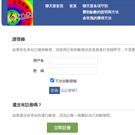
聊天室首頁
首頁
聊天室各項守則
贊助點數的說明與方法
金玫瑰的獲得方法
請登錄
如果您在本站已擁有帳號，請使用已有的帳號信息直接進行登錄即可，不需
用戶名
密 碼
下次自動登錄
忘記密碼?
還沒有註冊嗎？
如果還沒有本站的通行帳號，請先註冊一個屬於自己的帳號吧。
立即註冊