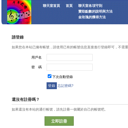
聊天室首頁
首頁
聊天室各項守則
贊助點數的說明與方法
金玫瑰的獲得方法
請登錄
如果您在本站已擁有帳號，請使用已有的帳號信息直接進行登錄即可，不需
用戶名
密 碼
下次自動登錄
忘記密碼?
還沒有註冊嗎？
如果還沒有本站的通行帳號，請先註冊一個屬於自己的帳號吧。
立即註冊