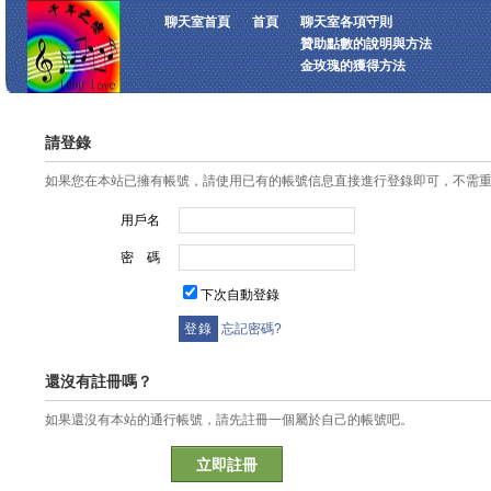
聊天室首頁
首頁
聊天室各項守則
贊助點數的說明與方法
金玫瑰的獲得方法
請登錄
如果您在本站已擁有帳號，請使用已有的帳號信息直接進行登錄即可，不需
用戶名
密 碼
下次自動登錄
忘記密碼?
還沒有註冊嗎？
如果還沒有本站的通行帳號，請先註冊一個屬於自己的帳號吧。
立即註冊