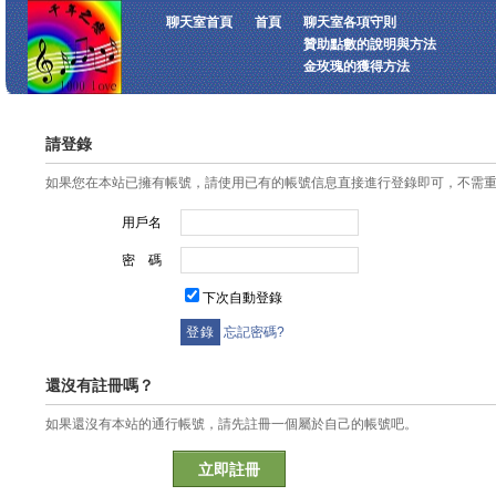
聊天室首頁
首頁
聊天室各項守則
贊助點數的說明與方法
金玫瑰的獲得方法
請登錄
如果您在本站已擁有帳號，請使用已有的帳號信息直接進行登錄即可，不需
用戶名
密 碼
下次自動登錄
忘記密碼?
還沒有註冊嗎？
如果還沒有本站的通行帳號，請先註冊一個屬於自己的帳號吧。
立即註冊