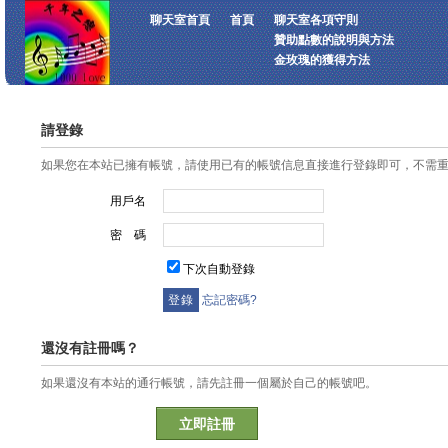
聊天室首頁
首頁
聊天室各項守則
贊助點數的說明與方法
金玫瑰的獲得方法
請登錄
如果您在本站已擁有帳號，請使用已有的帳號信息直接進行登錄即可，不需
用戶名
密 碼
下次自動登錄
忘記密碼?
還沒有註冊嗎？
如果還沒有本站的通行帳號，請先註冊一個屬於自己的帳號吧。
立即註冊