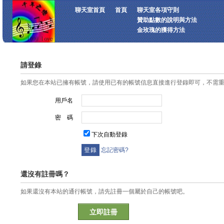
聊天室首頁
首頁
聊天室各項守則
贊助點數的說明與方法
金玫瑰的獲得方法
請登錄
如果您在本站已擁有帳號，請使用已有的帳號信息直接進行登錄即可，不需
用戶名
密 碼
下次自動登錄
忘記密碼?
還沒有註冊嗎？
如果還沒有本站的通行帳號，請先註冊一個屬於自己的帳號吧。
立即註冊