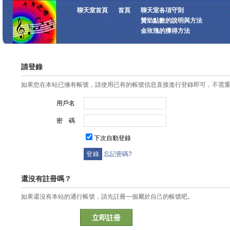
聊天室首頁
首頁
聊天室各項守則
贊助點數的說明與方法
金玫瑰的獲得方法
請登錄
如果您在本站已擁有帳號，請使用已有的帳號信息直接進行登錄即可，不需
用戶名
密 碼
下次自動登錄
忘記密碼?
還沒有註冊嗎？
如果還沒有本站的通行帳號，請先註冊一個屬於自己的帳號吧。
立即註冊