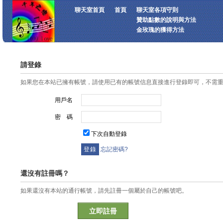
聊天室首頁
首頁
聊天室各項守則
贊助點數的說明與方法
金玫瑰的獲得方法
請登錄
如果您在本站已擁有帳號，請使用已有的帳號信息直接進行登錄即可，不需
用戶名
密 碼
下次自動登錄
忘記密碼?
還沒有註冊嗎？
如果還沒有本站的通行帳號，請先註冊一個屬於自己的帳號吧。
立即註冊