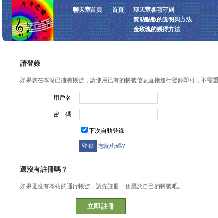
聊天室首頁
首頁
聊天室各項守則
贊助點數的說明與方法
金玫瑰的獲得方法
請登錄
如果您在本站已擁有帳號，請使用已有的帳號信息直接進行登錄即可，不需
用戶名
密 碼
下次自動登錄
忘記密碼?
還沒有註冊嗎？
如果還沒有本站的通行帳號，請先註冊一個屬於自己的帳號吧。
立即註冊