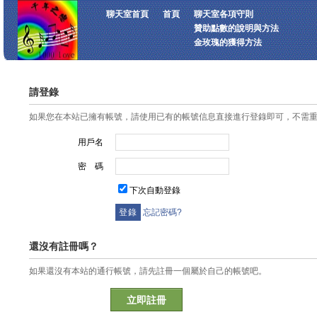
聊天室首頁
首頁
聊天室各項守則
贊助點數的說明與方法
金玫瑰的獲得方法
請登錄
如果您在本站已擁有帳號，請使用已有的帳號信息直接進行登錄即可，不需
用戶名
密 碼
下次自動登錄
忘記密碼?
還沒有註冊嗎？
如果還沒有本站的通行帳號，請先註冊一個屬於自己的帳號吧。
立即註冊