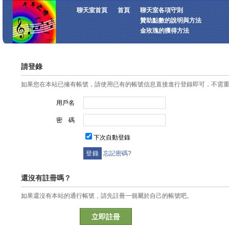
聊天室首頁
首頁
聊天室各項守則
贊助點數的說明與方法
金玫瑰的獲得方法
請登錄
如果您在本站已擁有帳號，請使用已有的帳號信息直接進行登錄即可，不需
用戶名
密 碼
下次自動登錄
忘記密碼?
還沒有註冊嗎？
如果還沒有本站的通行帳號，請先註冊一個屬於自己的帳號吧。
立即註冊