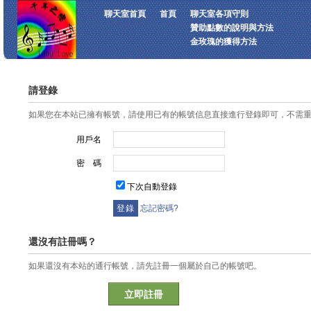
聊天室首頁
首頁
聊天室各項守則
贊助點數的說明與方法
金玫瑰的獲得方法
請登錄
如果您在本站已擁有帳號，請使用已有的帳號信息直接進行登錄即可，不需
用戶名
密 碼
下次自動登錄
忘記密碼?
還沒有註冊嗎？
如果還沒有本站的通行帳號，請先註冊一個屬於自己的帳號吧。
立即註冊