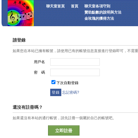
聊天室首頁
首頁
聊天室各項守則
贊助點數的說明與方法
金玫瑰的獲得方法
請登錄
如果您在本站已擁有帳號，請使用已有的帳號信息直接進行登錄即可，不需
用戶名
密 碼
下次自動登錄
忘記密碼?
還沒有註冊嗎？
如果還沒有本站的通行帳號，請先註冊一個屬於自己的帳號吧。
立即註冊