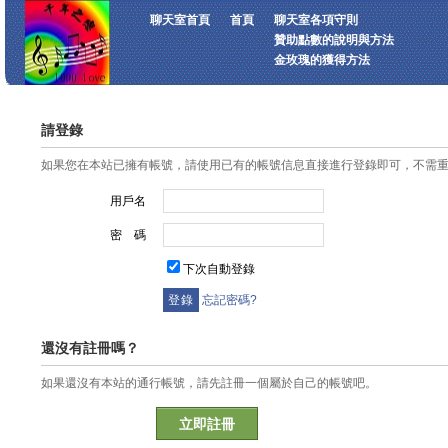
聊天室首頁
首頁
聊天室各項守則
贊助點數的說明與方法
金玫瑰的獲得方法
請登錄
如果您在本站已擁有帳號，請使用已有的帳號信息直接進行登錄即可，不需
用戶名
密 碼
下次自動登錄
忘記密碼?
還沒有註冊嗎？
如果還沒有本站的通行帳號，請先註冊一個屬於自己的帳號吧。
立即註冊