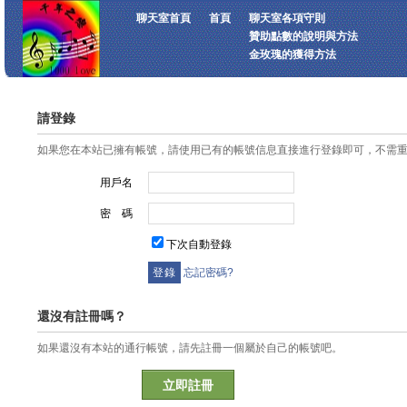
聊天室首頁
首頁
聊天室各項守則
贊助點數的說明與方法
金玫瑰的獲得方法
請登錄
如果您在本站已擁有帳號，請使用已有的帳號信息直接進行登錄即可，不需
用戶名
密 碼
下次自動登錄
忘記密碼?
還沒有註冊嗎？
如果還沒有本站的通行帳號，請先註冊一個屬於自己的帳號吧。
立即註冊