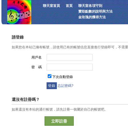
聊天室首頁
首頁
聊天室各項守則
贊助點數的說明與方法
金玫瑰的獲得方法
請登錄
如果您在本站已擁有帳號，請使用已有的帳號信息直接進行登錄即可，不需
用戶名
密 碼
下次自動登錄
忘記密碼?
還沒有註冊嗎？
如果還沒有本站的通行帳號，請先註冊一個屬於自己的帳號吧。
立即註冊