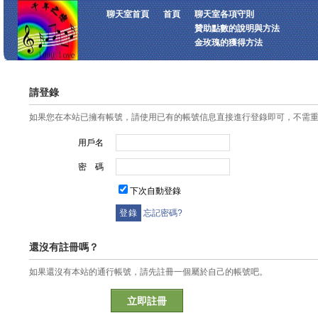
聊天室首頁
首頁
聊天室各項守則
贊助點數的說明與方法
金玫瑰的獲得方法
請登錄
如果您在本站已擁有帳號，請使用已有的帳號信息直接進行登錄即可，不需
用戶名
密 碼
下次自動登錄
忘記密碼?
還沒有註冊嗎？
如果還沒有本站的通行帳號，請先註冊一個屬於自己的帳號吧。
立即註冊