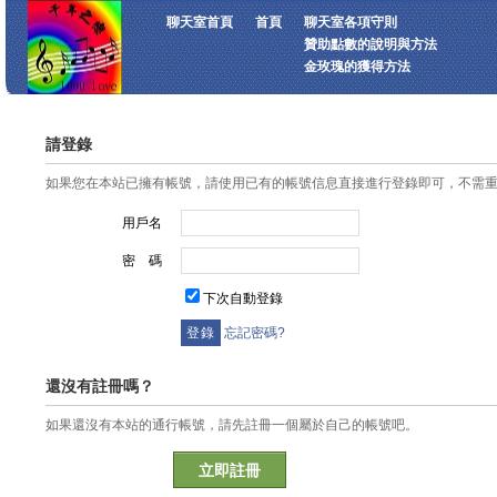
聊天室首頁
首頁
聊天室各項守則
贊助點數的說明與方法
金玫瑰的獲得方法
請登錄
如果您在本站已擁有帳號，請使用已有的帳號信息直接進行登錄即可，不需
用戶名
密 碼
下次自動登錄
忘記密碼?
還沒有註冊嗎？
如果還沒有本站的通行帳號，請先註冊一個屬於自己的帳號吧。
立即註冊