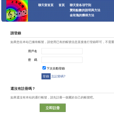
聊天室首頁
首頁
聊天室各項守則
贊助點數的說明與方法
金玫瑰的獲得方法
請登錄
如果您在本站已擁有帳號，請使用已有的帳號信息直接進行登錄即可，不需
用戶名
密 碼
下次自動登錄
忘記密碼?
還沒有註冊嗎？
如果還沒有本站的通行帳號，請先註冊一個屬於自己的帳號吧。
立即註冊