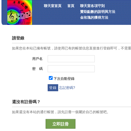
聊天室首頁
首頁
聊天室各項守則
贊助點數的說明與方法
金玫瑰的獲得方法
請登錄
如果您在本站已擁有帳號，請使用已有的帳號信息直接進行登錄即可，不需
用戶名
密 碼
下次自動登錄
忘記密碼?
還沒有註冊嗎？
如果還沒有本站的通行帳號，請先註冊一個屬於自己的帳號吧。
立即註冊