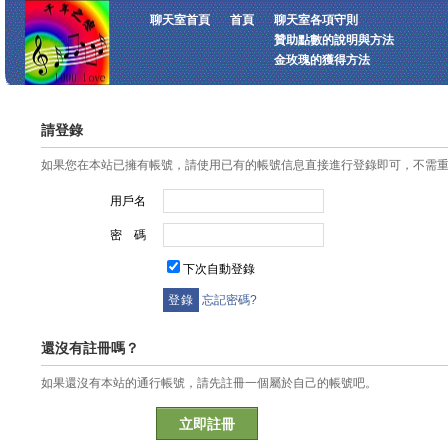
聊天室首頁
首頁
聊天室各項守則
贊助點數的說明與方法
金玫瑰的獲得方法
請登錄
如果您在本站已擁有帳號，請使用已有的帳號信息直接進行登錄即可，不需
用戶名
密 碼
下次自動登錄
忘記密碼?
還沒有註冊嗎？
如果還沒有本站的通行帳號，請先註冊一個屬於自己的帳號吧。
立即註冊