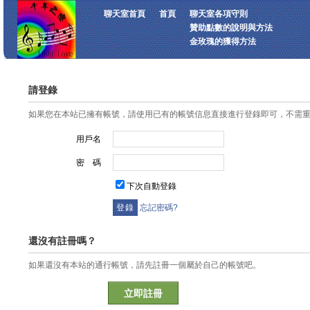
聊天室首頁
首頁
聊天室各項守則
贊助點數的說明與方法
金玫瑰的獲得方法
請登錄
如果您在本站已擁有帳號，請使用已有的帳號信息直接進行登錄即可，不需
用戶名
密 碼
下次自動登錄
忘記密碼?
還沒有註冊嗎？
如果還沒有本站的通行帳號，請先註冊一個屬於自己的帳號吧。
立即註冊