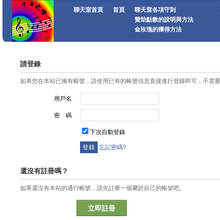
聊天室首頁
首頁
聊天室各項守則
贊助點數的說明與方法
金玫瑰的獲得方法
請登錄
如果您在本站已擁有帳號，請使用已有的帳號信息直接進行登錄即可，不需
用戶名
密 碼
下次自動登錄
忘記密碼?
還沒有註冊嗎？
如果還沒有本站的通行帳號，請先註冊一個屬於自己的帳號吧。
立即註冊